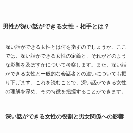
男性が深い話ができる女性・相手とは？
深い話ができる女性とは何を指すのでしょうか。ここ
では、深い話ができる女性の定義と、それがどのよう
な影響を及ぼすかについて考察します。また、深い話
ができる女性と一般的な会話者との違いについても掘
り下げます。これを読むことで、深い話ができる女性
の理解を深め、その特徴を把握することができます。
深い話ができる女性の役割と男女関係への影響