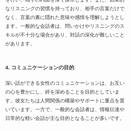
なリスニングの習慣を持っており、相手の言葉だけで
なく、言葉の裏に隠れた意味や感情を理解しようとし
ます。一般的な会話者は、問いかけやリスニングのス
キルが不十分な場合があり、対話の深化が難しいこと
があります。
4. コミュニケーションの目的
深い話ができる女性のコミュニケーションは、お互い
の心を豊かにし、絆を深めることを目的としていま
す。彼女たちは人間関係の構築やサポートに重点を置
いています。一方で、一般的な会話者は、情報伝達や
日常的な軽い会話が主な目的となることが多いです。