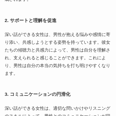
2. サポートと理解を促進
深い話ができる女性は、男性が抱える悩みや感情に寄
り添い、共感しようとする姿勢を持っています。彼女
たちの傾聴力と共感力によって、男性は自分を理解さ
れ、支えられると感じることができます。これによ
り、男性は自分の本当の気持ちを打ち明けやすくなり
ます。
3. コミュニケーションの円滑化
深い話ができる女性は、適切な問いかけやリスニング