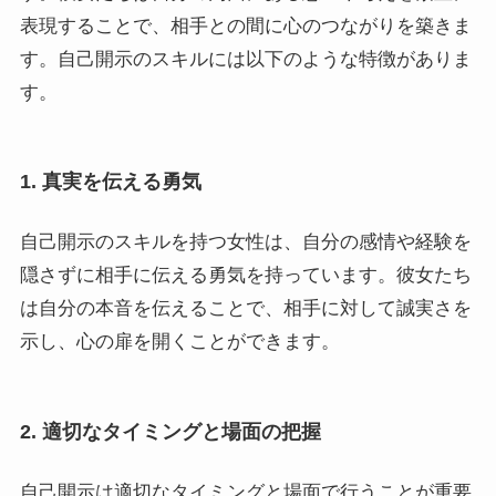
表現することで、相手との間に心のつながりを築きま
す。自己開示のスキルには以下のような特徴がありま
す。
1. 真実を伝える勇気
自己開示のスキルを持つ女性は、自分の感情や経験を
隠さずに相手に伝える勇気を持っています。彼女たち
は自分の本音を伝えることで、相手に対して誠実さを
示し、心の扉を開くことができます。
2. 適切なタイミングと場面の把握
自己開示は適切なタイミングと場面で行うことが重要