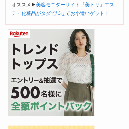
オススメ▶︎
美容モニターサイト『美トリ』エス
テ・化粧品がタダで試せてお小遣いゲット！