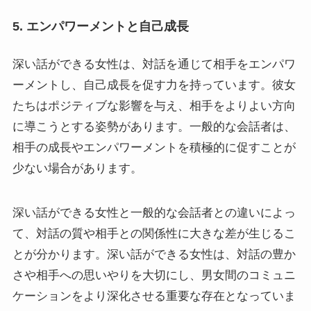
5. エンパワーメントと自己成長
深い話ができる女性は、対話を通じて相手をエンパワ
ーメントし、自己成長を促す力を持っています。彼女
たちはポジティブな影響を与え、相手をよりよい方向
に導こうとする姿勢があります。一般的な会話者は、
相手の成長やエンパワーメントを積極的に促すことが
少ない場合があります。
深い話ができる女性と一般的な会話者との違いによっ
て、対話の質や相手との関係性に大きな差が生じるこ
とが分かります。深い話ができる女性は、対話の豊か
さや相手への思いやりを大切にし、男女間のコミュニ
ケーションをより深化させる重要な存在となっていま