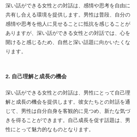
深い話ができる女性との対話は、感情や思考を自由に
共有し合える環境を提供します。男性は普段、自分の
感情や思考を他人に見せることに抵抗を感じることが
ありますが、深い話ができる女性との対話では、心を
開けると感じるため、自然と深い話題に向かいたくな
ります。
2. 自己理解と成長の機会
深い話ができる女性との対話は、男性にとって自己理
解と成長の機会を提供します。彼女たちとの対話を通
じて、男性は自分自身を客観的に見つめ、新たな気づ
きを得ることができます。自己成長を促す話題は、男
性にとって魅力的なものとなります。