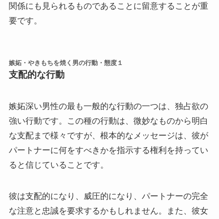
関係にも見られるものであることに留意することが重
要です。
嫉妬・やきもちを焼く男の行動・態度
１
支配的な行動
嫉妬深い男性の最も一般的な行動の一つは、独占欲の
強い行動です。この種の行動は、微妙なものから明白
な支配まで様々ですが、根本的なメッセージは、彼が
パートナーに何をすべきかを指示する権利を持ってい
ると信じていることです。
彼は支配的になり、威圧的になり、パートナーの完全
な注意と忠誠を要求するかもしれません。また、彼女