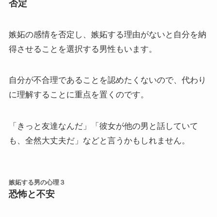
否定
嫉妬の感情を否定し、嫉妬する理由がないと自分を納
得させることを選択する男性もいます。
自分が不合理であることを認めたくないので、代わり
に理解することに重点を置くのです。
「きっと友達なんだ」「彼女が他の男と話していて
も、全然大丈夫だ」などと言うかもしれません。
嫉妬する男の心理３
恐怖と不安