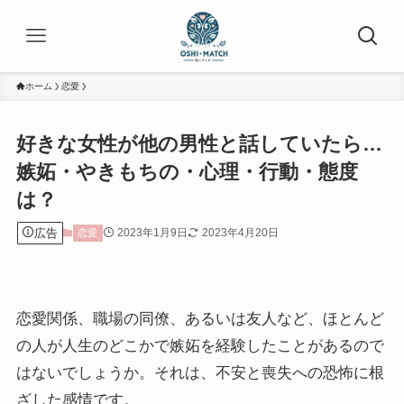
ホーム
恋愛
好きな女性が他の男性と話していたら…
嫉妬・やきもちの・心理・行動・態度
は？
広告
2023年1月9日
2023年4月20日
恋愛
恋愛関係、職場の同僚、あるいは友人など、ほとんど
の人が人生のどこかで嫉妬を経験したことがあるので
はないでしょうか。それは、不安と喪失への恐怖に根
ざした感情です。