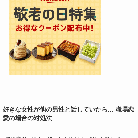
好きな女性が他の男性と話していたら… 職場恋
愛の場合の対処法