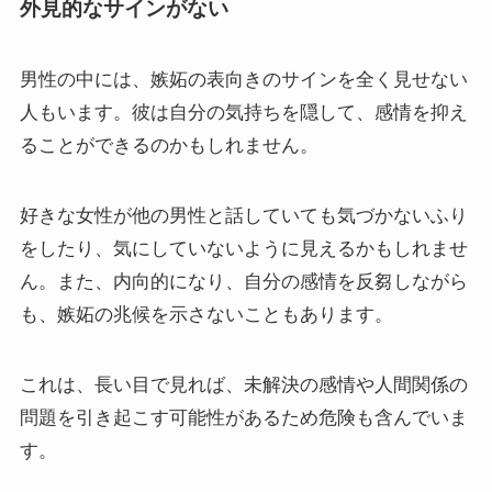
外見的なサインがない
男性の中には、嫉妬の表向きのサインを全く見せない
人もいます。彼は自分の気持ちを隠して、感情を抑え
ることができるのかもしれません。
好きな女性が他の男性と話していても気づかないふり
をしたり、気にしていないように見えるかもしれませ
ん。また、内向的になり、自分の感情を反芻しながら
も、嫉妬の兆候を示さないこともあります。
これは、長い目で見れば、未解決の感情や人間関係の
問題を引き起こす可能性があるため危険も含んでいま
す。