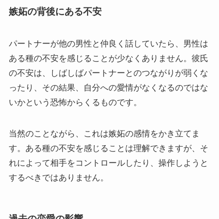
嫉妬の背後にある不安
パートナーが他の男性と仲良く話していたら、男性は
ある種の不安を感じることが少なくありません。彼氏
の不安は、しばしばパートナーとのつながりが弱くな
ったり、その結果、自分への愛情がなくなるのではな
いかという恐怖からくるものです。
当然のことながら、これは嫉妬の感情をかき立てま
す。ある種の不安を感じることは理解できますが、そ
れによって相手をコントロールしたり、操作しようと
するべきではありません。
過去の恋愛の影響