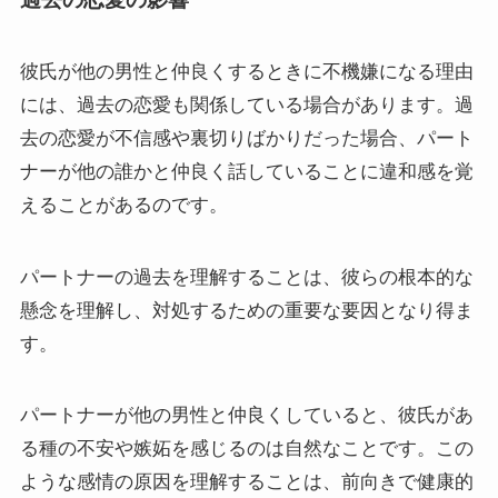
彼氏が他の男性と仲良くするときに不機嫌になる理由
には、過去の恋愛も関係している場合があります。過
去の恋愛が不信感や裏切りばかりだった場合、パート
ナーが他の誰かと仲良く話していることに違和感を覚
えることがあるのです。
パートナーの過去を理解することは、彼らの根本的な
懸念を理解し、対処するための重要な要因となり得ま
す。
パートナーが他の男性と仲良くしていると、彼氏があ
る種の不安や嫉妬を感じるのは自然なことです。この
ような感情の原因を理解することは、前向きで健康的