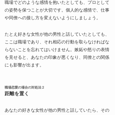
職場でどのような感情を抱いたとしても、プロとして
の姿勢を保つことが大切です。個人的な感情で、仕事
や同僚への接し方を変えないようにしましょう。
たとえ好きな女性が他の男性と話していたとしても、
ここは職場であり、それ相応の行動を取らなければな
らないことを忘れてはいけません。嫉妬や怒りの表情
を見せると、あなたの印象が悪くなり、同僚との関係
にも影響が出ます。
職場恋愛の場合の対処法２
距離を置く
あなたの好きな女性が他の男性と話していたら、その