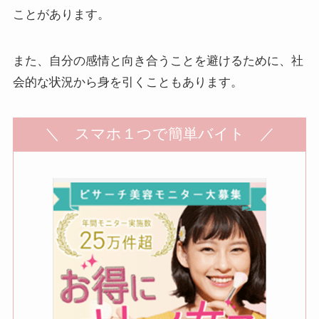
ことがあります。
また、自分の感情と向き合うことを避けるために、社
会的な状況から身を引くこともあります。
＼ スマホ１つで簡単バイト ／