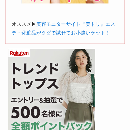
オススメ▶︎
美容モニターサイト『美トリ』エス
テ・化粧品がタダで試せてお小遣いゲット！