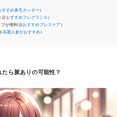
おすすめ鼻毛カッター
）
象
おすすめフレグランス
）
イプが便利
おすすめブレスケア
）
高麗人参がおすすめ
）
れたら脈ありの可能性？