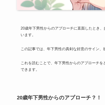
20歳年下男性からのアプローチに直面したとき
います。
この記事では、年下男性の真剣な好意のサイン、
これを読むことで、年下男性からのアプローチを
できます。
20歳年下男性からのアプローチ？！