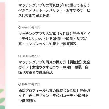
マッチングアプリの写真はプロに撮ってもらう
べき？メリット・デメリット・おすすめサービ
ス比較まで完全解説
2026年3月20日
マッチングアプリの写真【女性版】完全ガイド
｜男性にいいねされるOK例・NG例・サブ写
真・コンプレックス対策まで徹底解説
2026年3月20日
マッチングアプリ写真の撮り方【男性版】完全
ガイド｜女性ウケするコツ・NG例・服装・自
撮り対策まで徹底解説
2026年3月20日
婚活プロフィール写真の服装【女性版】完全ガ
イド｜色・デザイン・年代別コーデ・NG例ま
で徹底解説